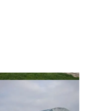
Magical
Malpas PYO
Farm
🎃🦖🌾🎄🦕
🧚‍♀️